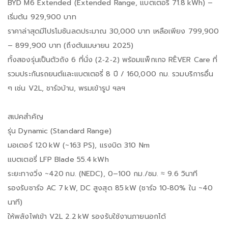
BYD M6 Extended (Extended Range, แบตเตอรี่ 71.8 kWh) –
เริ่มต้น 929,900 บาท
ราคาล่าสุดมีโปรโมชันลดประมาณ 30,000 บาท เหลือเพียง 799,900
– 899,900 บาท (ถึงต้นเมษายน 2025)
ทั้งสองรุ่นเป็นตัวถัง 6 ที่นั่ง (2‑2‑2) พร้อมแพ็กเกจ RÊVER Care ที่
รวมประกันรถยนต์และแบตเตอรี่ 8 ปี / 160,000 กม. รวมบริการอื่น
ๆ เช่น V2L, ชาร์จบ้าน, พรมเข้ารูป ฯลฯ
สเปคสำคัญ
รุ่น Dynamic (Standard Range)
มอเตอร์ 120 kW (~163 PS), แรงบิด 310 Nm
แบตเตอรี่ LFP Blade 55.4 kWh
ระยะทางวิ่ง ~420 กม. (NEDC), 0–100 กม./ชม. ≈ 9.6 วินาที
รองรับชาร์จ AC 7 kW, DC สูงสุด 85 kW (ชาร์จ 10‑80% ใน ~40
นาที)
ให้พลังไฟเข้า V2L 2.2 kW รองรับใช้งานภายนอกได้