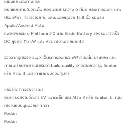
เมืองและเดินทางไกล
ออกแบบภายในจัดเต็ม ห้องโดยสารกว้าง 6 ที่นั่ง หลังคากระจก, เบาะ
ปรับไฟฟ้า, ที่ชาร์จไร้สาย, และระบบหมุนจอ 12.8 นิ้ว รองรับ
Apple/Android Auto
แพลตฟอร์ม e‑Platform 3.0 และ Blade Battery รองรับชาร์จเร็ว
DC สูงสุด 115 kW และ V2L ใช้งานภายนอกได้
รีวิวจากผู้ใช้จริง ระบุว่าเป็นรถครอบครัวไฟฟ้าที่ขับนิ่ม ประหยัด และ
ภายในเรียบร้อย แม้เสริมว่า build quality อาจด้อยกว่ารุ่น Sealion
หรือ Atto 3 แต่ราคาและฟังก์ชันคุ้มค่า
ข้อจำกัดที่ควรพิจารณา
อัตราเร่งยังไม่จี๊ดเท่า EV ขนาดเล็ก เช่น Atto 3 หรือ Sealion 6, เน้น
ใช้งานแบบนุ่มนวลมากกว่า
Reddit
Reddit