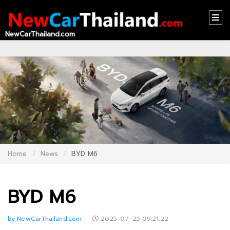
NewCarThailand.com
HOME
CONTACT
US
ABOUT
US
RECOMMEND
Home
News
BYD M6
NEWS
LOGIN
BYD M6
REGISTER
by NewCarThailand.com
2025-07-25 09:21:22