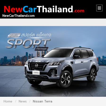
NewCarThailand.com
HOME
CONTACT
US
ABOUT
US
RECOMMEND
NEWS
LOGIN
REGISTER
Home
News
Nissan Terra