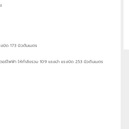
ทย
รงบิด 173 นิวตันเมตร
อเตอร์ไฟฟ้า ให้กำลังรวม 109 แรงม้า แรงบิด 253 นิวตันเมตร