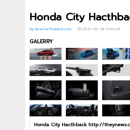
Honda City Hacthba
by NewCarThailand.com
2025-05-28 10:50:49
GALERRY