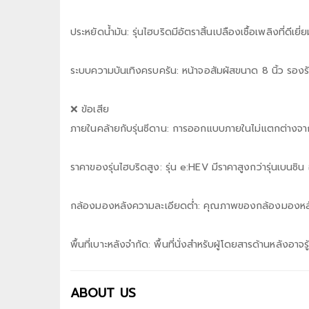
ประหยัดน้ำมัน: รุ่นไฮบริดมีอัตราสิ้นเปลืองเชื้อเพลิงที่ดีเ
ระบบความบันเทิงครบครัน: หน้าจอสัมผัสขนาด 8 นิ้ว รอ
❌ ข้อเสีย
ภายในคล้ายกับรุ่นซีดาน: การออกแบบภายในไม่แตกต่างจากร
ราคาของรุ่นไฮบริดสูง: รุ่น e:HEV มีราคาสูงกว่ารุ่นเบนซิน
กล้องมองหลังความละเอียดต่ำ: คุณภาพของกล้องมองหลังอ
พื้นที่เบาะหลังจำกัด: พื้นที่นั่งสำหรับผู้โดยสารด้านหลังอาจ
ABOUT US