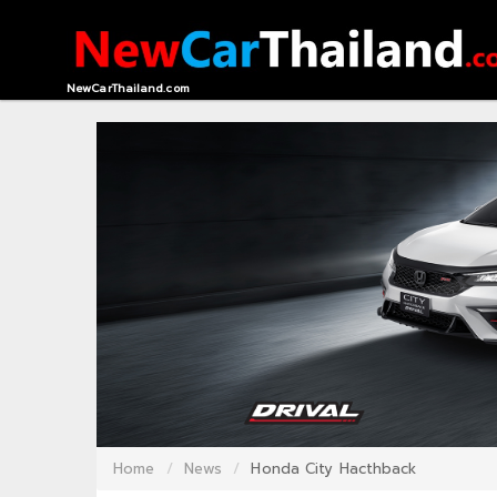
HOME
NewCarThailand.com
CONTACT
US
ABOUT
US
RECOMMEND
NEWS
LOGIN
REGISTER
Home
News
Honda City Hacthback