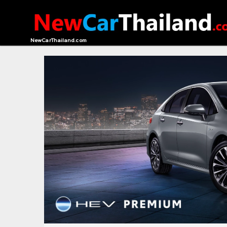
HOME
NewCarThailand.com
CONTACT
US
ABOUT
US
RECOMMEND
NEWS
LOGIN
REGISTER