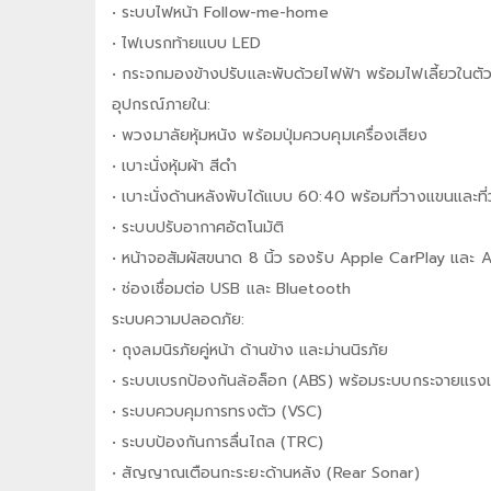
• ระบบไฟหน้า Follow-me-home
• ไฟเบรกท้ายแบบ LED
• กระจกมองข้างปรับและพับด้วยไฟฟ้า พร้อมไฟเลี้ยวในตั
อุปกรณ์ภายใน:
• พวงมาลัยหุ้มหนัง พร้อมปุ่มควบคุมเครื่องเสียง
• เบาะนั่งหุ้มผ้า สีดำ
• เบาะนั่งด้านหลังพับได้แบบ 60:40 พร้อมที่วางแขนและที่
• ระบบปรับอากาศอัตโนมัติ
• หน้าจอสัมผัสขนาด 8 นิ้ว รองรับ Apple CarPlay และ
• ช่องเชื่อมต่อ USB และ Bluetooth
ระบบความปลอดภัย:
• ถุงลมนิรภัยคู่หน้า ด้านข้าง และม่านนิรภัย
• ระบบเบรกป้องกันล้อล็อก (ABS) พร้อมระบบกระจายแรง
• ระบบควบคุมการทรงตัว (VSC)
• ระบบป้องกันการลื่นไถล (TRC)
• สัญญาณเตือนกะระยะด้านหลัง (Rear Sonar)