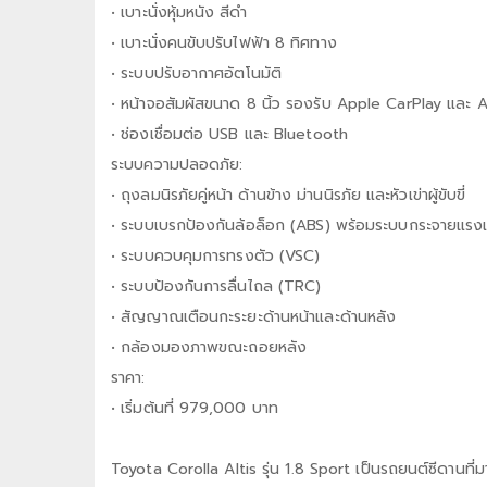
• เบาะนั่งหุ้มหนัง สีดำ
• เบาะนั่งคนขับปรับไฟฟ้า 8 ทิศทาง
• ระบบปรับอากาศอัตโนมัติ
• หน้าจอสัมผัสขนาด 8 นิ้ว รองรับ Apple CarPlay และ
• ช่องเชื่อมต่อ USB และ Bluetooth
ระบบความปลอดภัย:
• ถุงลมนิรภัยคู่หน้า ด้านข้าง ม่านนิรภัย และหัวเข่าผู้ขับขี่
• ระบบเบรกป้องกันล้อล็อก (ABS) พร้อมระบบกระจายแรง
• ระบบควบคุมการทรงตัว (VSC)
• ระบบป้องกันการลื่นไถล (TRC)
• สัญญาณเตือนกะระยะด้านหน้าและด้านหลัง
• กล้องมองภาพขณะถอยหลัง
ราคา:
• เริ่มต้นที่ 979,000 บาท
Toyota Corolla Altis รุ่น 1.8 Sport เป็นรถยนต์ซีดานที่ม