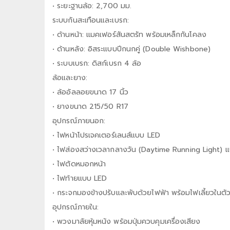
• ระยะฐานล้อ: 2,700 มม.
ระบบกันสะเทือนและเบรก:
• ด้านหน้า: แมคเฟอร์สันสตรัท พร้อมเหล็กกันโคลง
• ด้านหลัง: อิสระแบบปีกนกคู่ (Double Wishbone)
• ระบบเบรก: ดิสก์เบรก 4 ล้อ
ล้อและยาง:
• ล้ออัลลอยขนาด 17 นิ้ว
• ยางขนาด 215/50 R17
อุปกรณ์ภายนอก:
• ไฟหน้าโปรเจคเตอร์เลนส์แบบ LED
• ไฟส่องสว่างเวลากลางวัน (Daytime Running Light) 
• ไฟตัดหมอกหน้า
• ไฟท้ายแบบ LED
• กระจกมองข้างปรับและพับด้วยไฟฟ้า พร้อมไฟเลี้ยวในตั
อุปกรณ์ภายใน:
• พวงมาลัยหุ้มหนัง พร้อมปุ่มควบคุมเครื่องเสียง