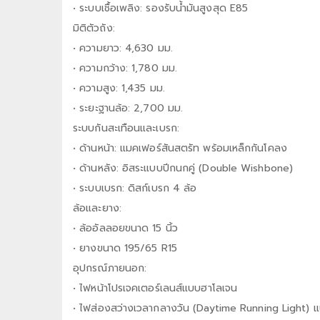
• ระบบเชื้อเพลิง: รองรับน้ำมันสูงสุด E85
มิติตัวถัง:
• ความยาว: 4,630 มม.
• ความกว้าง: 1,780 มม.
• ความสูง: 1,435 มม.
• ระยะฐานล้อ: 2,700 มม.
ระบบกันสะเทือนและเบรก:
• ด้านหน้า: แมคเฟอร์สันสตรัท พร้อมเหล็กกันโคลง
• ด้านหลัง: อิสระแบบปีกนกคู่ (Double Wishbone)
• ระบบเบรก: ดิสก์เบรก 4 ล้อ
ล้อและยาง:
• ล้ออัลลอยขนาด 15 นิ้ว
• ยางขนาด 195/65 R15
อุปกรณ์ภายนอก:
• ไฟหน้าโปรเจคเตอร์เลนส์แบบฮาโลเจน
• ไฟส่องสว่างเวลากลางวัน (Daytime Running Light) 