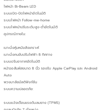
ไฟหน้า Bi-Beam LED
ระบบเปิด-ปิดไฟหน้าอัตโนมัติ
ระบบไฟหน้า Follow-me-home
ระบบไฟหน้าปรับระดับสูง-ต่ำอัตโนมัติ
อุปกรณ์ภายใน:
เบาะนั่งหุ้มหนังสังเคราะห์
เบาะนั่งคนขับปรับไฟฟ้า 8 ทิศทาง
ระบบปรับอากาศอัตโนมัติ
หน้าจอสัมผัสขนาด 8 นิ้ว รองรับ Apple CarPlay และ Android
Auto
พวงมาลัยมัลติฟังก์ชัน
ระบบความปลอดภัย:
ระบบแจ้งเตือนแรงดันลมยาง (TPMS)
ถุงลมนิรภัย 7 ตำแหน่ง