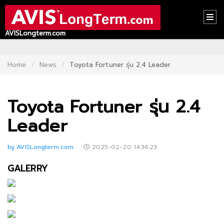
AVISLongterm.com
HOME
CONTACT
Home
News
Toyota Fortuner รุ่น 2.4 Leader
US
Toyota Fortuner รุ่น 2.4
ABOUT
US
Leader
RECOMMEND
by AVISLongterm.com
2025-02-20 14:36:23
NEWS
GALERRY
LOGIN
REGISTER