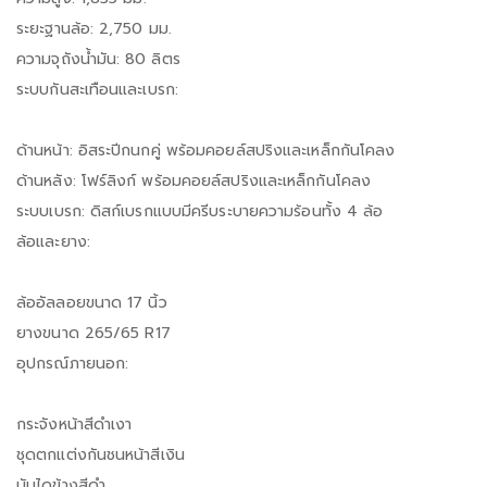
ระยะฐานล้อ: 2,750 มม.
ความจุถังน้ำมัน: 80 ลิตร
ระบบกันสะเทือนและเบรก:
ด้านหน้า: อิสระปีกนกคู่ พร้อมคอยล์สปริงและเหล็กกันโคลง
ด้านหลัง: โฟร์ลิงก์ พร้อมคอยล์สปริงและเหล็กกันโคลง
ระบบเบรก: ดิสก์เบรกแบบมีครีบระบายความร้อนทั้ง 4 ล้อ
ล้อและยาง:
ล้ออัลลอยขนาด 17 นิ้ว
ยางขนาด 265/65 R17
อุปกรณ์ภายนอก:
กระจังหน้าสีดำเงา
ชุดตกแต่งกันชนหน้าสีเงิน
บันไดข้างสีดำ