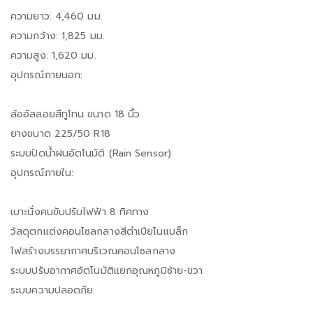
ความยาว: 4,460 มม.
ความกว้าง: 1,825 มม.
ความสูง: 1,620 มม.
อุปกรณ์ภายนอก:
ล้ออัลลอยสีทูโทน ขนาด 18 นิ้ว
ยางขนาด 225/50 R18
ระบบปัดน้ำฝนอัตโนมัติ (Rain Sensor)
อุปกรณ์ภายใน:
เบาะนั่งคนขับปรับไฟฟ้า 8 ทิศทาง
วัสดุตกแต่งคอนโซลกลางสีดำเปียโนแบล็ก
ไฟสร้างบรรยากาศบริเวณคอนโซลกลาง
ระบบปรับอากาศอัตโนมัติแยกอุณหภูมิซ้าย-ขวา
ระบบความปลอดภัย: