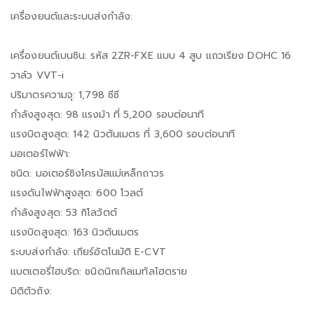
เครื่องยนต์และระบบส่งกำลัง:
เครื่องยนต์เบนซิน: รหัส 2ZR-FXE แบบ 4 สูบ แถวเรียง DOHC 16
วาล์ว VVT-i
ปริมาตรความจุ: 1,798 ซีซี
กำลังสูงสุด: 98 แรงม้า ที่ 5,200 รอบต่อนาที
แรงบิดสูงสุด: 142 นิวตันเมตร ที่ 3,600 รอบต่อนาที
มอเตอร์ไฟฟ้า:
ชนิด: มอเตอร์ซิงโครนัสแม่เหล็กถาวร
แรงดันไฟฟ้าสูงสุด: 600 โวลต์
กำลังสูงสุด: 53 กิโลวัตต์
แรงบิดสูงสุด: 163 นิวตันเมตร
ระบบส่งกำลัง: เกียร์อัตโนมัติ E-CVT
แบตเตอรี่ไฮบริด: ชนิดนิกเกิลเมทัลไฮดราย
มิติตัวถัง: