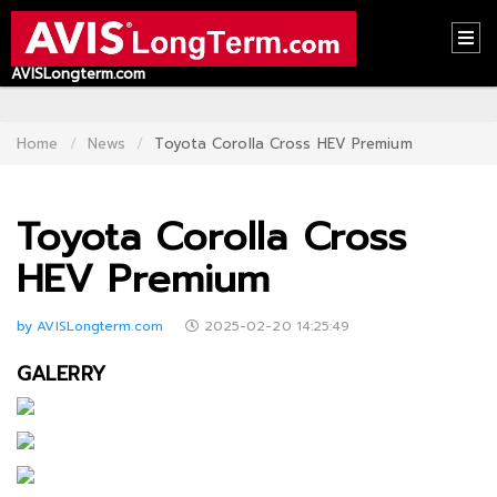
AVISLongterm.com
HOME
CONTACT
Home
News
Toyota Corolla Cross HEV Premium
US
Toyota Corolla Cross
ABOUT
US
HEV Premium
RECOMMEND
by AVISLongterm.com
2025-02-20 14:25:49
NEWS
GALERRY
LOGIN
REGISTER