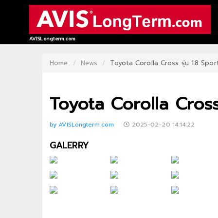
HOME
AVISLongterm.com
CONTACT
Home
News
Toyota Corolla Cross รุ่น 1.8 Spor
US
Toyota Corolla Cross 
ABOUT
US
by AVISLongterm.com
2025-02-20 14:14:22
RECOMMEND
GALERRY
NEWS
LOGIN
REGISTER