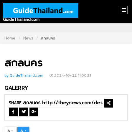
GuideThailand.com
HOME
CONTACT
Home
News
สกลนคร
US
สกลนคร
ABOUT
US
by GuideThailand.com
2024-10-22 11:00:31
RECOMMEND
GALERRY
NEWS
LOGIN
SHARE
REGISTER
A -
A +