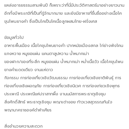
แหล่งอารยธรรมสามพันปี ก็เพราะว่าที่นี่มีประวัติศาสตร์มาอย่างยาวนาน
อีกทั้งมีพระเกจิที่เป็นที่รู้จักมากมาย และยังมีอาหารที่ขึ้นชื่ออย่างเนื้อโค
ขุนโพนยางคำ ซึ่งเป็นโคเป็นโคเนื้อลูกผสมไทย-ฝรั่งเศส
ข้อมูลทั่วไป
อาหารพื้นเมือง เนื้อโคขุนโพนยางคำ ปากหม้อเมืองสกล ไก่ย่างพังโคน
แกงหวาย หมูยอแผ่น แคนตาลูปหวาน น้ำหมากเม่า
ของฝาก/ของที่ระลึก หมูยอแผ่น น้ำหมากเม่า หม่ำเนื้อวัว เนื้อโคขุนโพน
ยางคำแดดเดียว งานแห่ดาว
กิจกรรม การท่องเที่ยวเชิงวัฒนธรรม การท่องเที่ยวเชิงชาติพันธุ์ การ
ท่องเที่ยงเชิงผจญภัย การท่องเที่ยวเชิงนิเวศ การท่องเท่ยวเชิงพุทธ
ประเพณี ประเพณีแห่ปราสาทผึ้ง งานนมัสการพระธาตุเชิงชุม
สิ่งศักดิ์สิทธ์ พระธาตุเชิงชุม พญาเต่างอย ท้าวเวสสุวรรณทันใจ
พญานาคราชองค์ดำห้าเศียร
สิ่งอำนวยความสะดวก