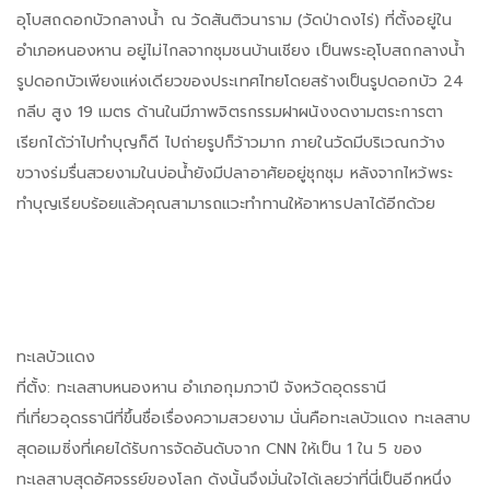
อุโบสถดอกบัวกลางน้ำ ณ วัดสันติวนาราม (วัดป่าดงไร่) ที่ตั้งอยู่ใน
อำเภอหนองหาน อยู่ไม่ไกลจากชุมชนบ้านเชียง เป็นพระอุโบสถกลางน้ำ
รูปดอกบัวเพียงแห่งเดียวของประเทศไทยโดยสร้างเป็นรูปดอกบัว 24
กลีบ สูง 19 เมตร ด้านในมีภาพจิตรกรรมฝาผนังงดงามตระการตา
เรียกได้ว่าไปทำบุญก็ดี ไปถ่ายรูปก็ว้าวมาก ภายในวัดมีบริเวณกว้าง
ขวางร่มรื่นสวยงามในบ่อน้ำยังมีปลาอาศัยอยู่ชุกชุม หลังจากไหว้พระ
ทำบุญเรียบร้อยแล้วคุณสามารถแวะทำทานให้อาหารปลาได้อีกด้วย
ทะเลบัวแดง
ที่ตั้ง: ทะเลสาบหนองหาน อำเภอกุมภวาปี จังหวัดอุดรธานี
ที่เที่ยวอุดรธานีที่ขึ้นชื่อเรื่องความสวยงาม นั่นคือทะเลบัวแดง ทะเลสาบ
สุดอเมซิ่งที่เคยได้รับการจัดอันดับจาก CNN ให้เป็น 1 ใน 5 ของ
ทะเลสาบสุดอัศจรรย์ของโลก ดังนั้นจึงมั่นใจได้เลยว่าที่นี่เป็นอีกหนึ่ง