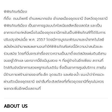
พิพิธภัณฑ์เมือง
ที่ตั้ง: ถนนโพศรี ตำบลหมากแข้ง อำเภอเมืองอุดรธานี จังหวัดอุดรธานี
พิพิธภัณฑ์เมือง เป็นอาคารรูปแบบโคโลเนียลสีเหลืองสดใส และเป็น
อาคารเก่าแก่หลังหนึ่งในเมืองอุดรธานีภายในเป็นพิพิธภัณฑ์ที่ได้รับการ
ปรับปรุงใหม่เมื่อ พ.ศ. 2557 โดยมีการบูรณะพัฒนาและนำเทคโนโลยี
สมัยใหม่เข้ามาผสมผสานจนทำให้พิพิธภัณฑ์แห่งนี้มีความน่าสนใจและ
ร่วมสมัย โดยที่นี่บอกเล่าเรื่องราวความเป็นมาตั้งแต่สมัยแผ่นดินอีสาน
จมอยู่ใต้ทะเล นอกจากนี้ยังมีมุมสวย ๆ ที่อยู่ข้างในอีกเพียบ สถานที่
ใกล้กันยังมีอาคารสวยหรูทรงโมเดิร์น ซึ่งเป็นอาคารศูนย์บริการ ภายใน
มีร้านกาแฟร้านขายของที่ระลึก จุดชมวิว และห้องน้ำ แนะนำว่าใครแวะ
ผ่านตัวเมืองอุดรธานี อย่าลืมที่จะลิสต์ลงที่เที่ยวอุดรธานีที่คุณไม่ควร
พลาดเพิ่มอีกหนึ่งสถานที่
ABOUT US