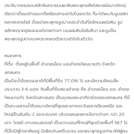
ประติมากรรมแกะสลักหินทรายบนผาหินพระพุทธสีหไสยาสน์ขนาดใหญ่
เรียกว่าตั้งแต่ก้าวแรกที่เหยียบย่างเข้าไปในเขตวัด ก็จะได้พบกับรูปสลัก
หลากหลายไซซ์ ตั้งแต่พระพุทธรูปปางประจำวันที่สลักบนผนังหิน รูป
สลักพญาครุฑและองค์เทพต่างๆ บนแผ่นหินไซซ์มหึมา และรูปปั้น
พระพุทธรูปปางนาคปรกทอดตัวยาวเข้าไปในตัววัด
หนองหาร
ที่ตั้ง: ตั้งอยู่ในพื้นที่ อำเภอเมือง และอำเภอโพนนาแก้ว จังหวัด
สกลนคร
เป็นบึงน้ำจืดธรรมชาติที่มีพื้นที่ถึง 77,016 ไร่ และมีความลึกเฉลี่ย
ประมาณ 3-6 เมตร กินพื้นที่ถึงสองอำเภอ คือ อำเภอเมือง และ อำเภอ
โพนนาแก้ว จังหวัดสกลนคร เป็นจุดชมพระอาทิตย์ตกของสกลนคร ที่นี่
เป็นทะเลสาบน้ำจืดขนาดใหญ่ที่สุดของภาคตะวันออกเฉียงเหนือ และ
ใหญ่เป็นอันดับ 2 ของประเทศ บริเวณหนองหารมีเกาะต่างๆ กว่า 20
เกาะ โดยมี เกาะดอนสวรรค์ เป็นเกาะดอนที่ใหญ่ที่สุดด้วยพื้นที่ 567 ไร่
ที่นี่ไม่มีผู้ใดอาศัยอยู่ มีเพียงโบสถ์โบราณ และพระพุทธรูปเก่าแก่ให้ผู้คน