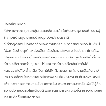
บ่อเกลือบ้านดุง
ที่ตั้ง: วิสาหกิจชุมชนกลุ่มผลิตเกลือเสริมไอโอดีนบ้านดุง เลขที่ 66 หมู่
9 ตำบลบ้านดุง อำเภอบ้านดุง จังหวัดอุดรธานี
ที่เที่ยวอุดรธานีนอกจากวัดและสถานที่ต่าง ๆ ทางศาสนาแล้วนั้น ยังมี
“บ่อเกลือบ้านดุง” แหล่งผลิตเกลือสินเธาว์แห่งแรกในประเทศไทยที่รอ
ให้คุณแวะไปเยือน ตั้งอยู่ที่ตำบลบ้านดุง อำเภอบ้านดุง โดยมีพื้นที่การ
ทำนาเกลือมากกว่า 3,000 ไร่ และการทำนาเกลือเช่นนี้ทำให้ได้
ผลพลอยได้คือ น้ำเกลือ จึงทำให้เกิดกิจกรรมการทำสปาเกลือสินเธาว์
โดยน้ำเกลือที่นำมาใช้ในสปามีสรรพคุณ คือ ให้ความชุ่มชื่นแก่ผิว ผิวไม่
แห้ง หากเกิดอาการบาดเจ็บจากการล้ม สามารถทำสปาเกลือเพื่อให้รู้สึก
สบายตัว เลือดลมไหลเวียนดี แผลสดสามารถหายเร็วขึ้น หรือจะนำมาแช่
เท้า แช่ตัวก็ได้เช่นเดียวกัน