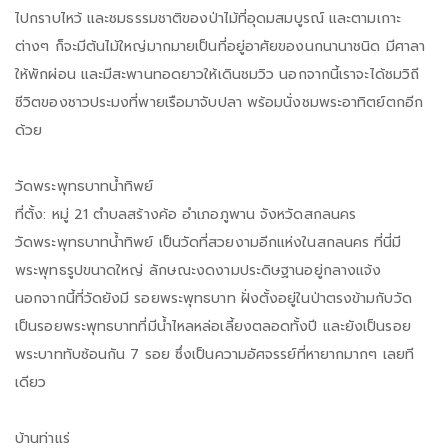
ไปกราบไหว้ และชมธรรมชาติของป่าไม้ที่อุดมสมบูรณ์ และตามเกาะ
ต่างๆ ก็จะมีต้นไม้ใหญ่มากมายเป็นที่อยู่อาศัยของนกนานาชนิด มีศาลา
ให้พักผ่อน และมีสะพานทอดยาวให้เดินชมวิว นอกจากนี้เราจะได้ชมวิถี
ชีวิตของชาวประมงที่พายเรือมาจับปลา พร้อมนั่งชมพระอาทิตย์ตกอีก
ด้วย
วัดพระพุทธบาทน้ำทิพย์
ที่ตั้ง: หมู่ 21 ตำบลสร้างค้อ อำเภอภูพาน จังหวัดสกลนคร
วัดพระพุทธบาทน้ำทิพย์ เป็นวัดที่สวยงามอีกแห่งในสกลนคร ที่นี่มี
พระพุทธรูปขนาดใหญ่ ลักษณะงดงามประดิษฐานอยู่กลางแจ้ง
นอกจากนี้ที่วัดยังมี รอยพระพุทธบาท ฝั่งตั้งอยู่ในป่าตรงข้ามกับวัด
เป็นรอยพระพุทธบาทที่มีน้ำไหลหล่อเลี้ยงตลอดทั้งปี และยังเป็นรอย
พระบาททับซ้อนกัน 7 รอย ซึ่งเป็นความอัศจรรย์ที่หายากมากๆ เลยที
เดียว
บ้านท่าแร่