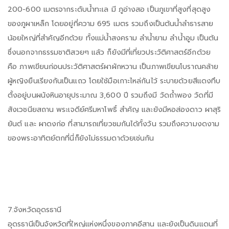
200-600 เมตรจากระดับน้ำทะเล มี ภูอ่างสอ เป็นภูเขาที่สูงที่สุดสูง
ของภูผาเหล็ก โดยอยู่ที่ความ 695 เมตร รวมถึงเป็นต้นน้ำลำธารสาย
น้อยใหญ่ที่สำคัญอีกด้วย ทั้งแม่น้ำสงคราม ลำน้ำยาม ลำน้ำอูม เป็นต้น
ซึ่งนอกจากธรรมชาติสวยๆ แล้ว ก็ยังมีที่เที่ยวประวัติศาสตร์อีกด้วย
คือ ภาพเขียนก่อนประวัติศาสตร์ผาผักหวาน เป็นภาพเขียนโบราณคล้าย
ผู้หญิงยืนเรียงกันเป็นแถว โดยใช้มือเกาะไหล่กันไว้ ระบายด้วยสีแดงทึบ
ตั้งอยู่บนผนังหินอายุประมาณ 3,600 ปี รวมถึงมี วัดถ้ำพอง วัดที่มี
สังเวชนียสถาน พระเจดีย์ศรีมหาโพธิ์ สำคัญ และยังมีหอส่องดาว ผาสุริ
ยันต์ และ ผาดงก่อ ที่สามารถเที่ยวชมกันได้ทั้งวัน รวมถึงความงดงาม
ของพระอาทิตย์ตกที่นี่ก็ยังไม่ธรรมดาด้วยเช่นกัน
7.จังหวัดอุดรธานี
อุดรธานีเป็นจังหวัดที่ใหญ่แห่งหนึ่งของภาคอีสาน และยังเป็นดินแดนที่