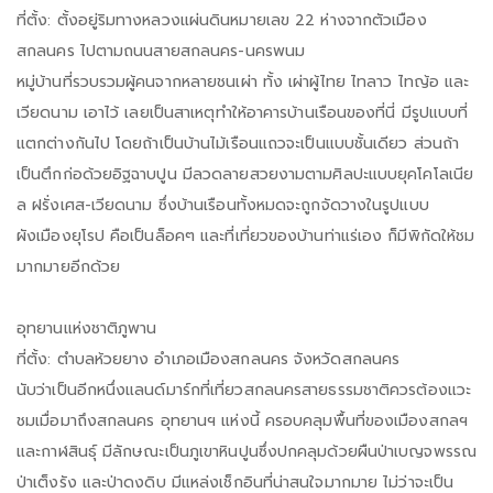
ที่ตั้ง: ตั้งอยู่ริมทางหลวงแผ่นดินหมายเลข 22 ห่างจากตัวเมือง
สกลนคร ไปตามถนนสายสกลนคร-นครพนม
หมู่บ้านที่รวบรวมผู้คนจากหลายชนเผ่า ทั้ง เผ่าผู้ไทย ไทลาว ไทญ้อ และ
เวียดนาม เอาไว้ เลยเป็นสาเหตุทำให้อาคารบ้านเรือนของที่นี่ มีรูปแบบที่
แตกต่างกันไป โดยถ้าเป็นบ้านไม้เรือนแถวจะเป็นแบบชั้นเดียว ส่วนถ้า
เป็นตึกก่อด้วยอิฐฉาบปูน มีลวดลายสวยงามตามศิลปะแบบยุคโคโลเนีย
ล ฝรั่งเศส-เวียดนาม ซึ่งบ้านเรือนทั้งหมดจะถูกจัดวางในรูปแบบ
ผังเมืองยุโรป คือเป็นล็อคๆ และที่เที่ยวของบ้านท่าแร่เอง ก็มีพิกัดให้ชม
มากมายอีกด้วย
อุทยานแห่งชาติภูพาน
ที่ตั้ง: ตำบลห้วยยาง อำเภอเมืองสกลนคร จังหวัดสกลนคร
นับว่าเป็นอีกหนึ่งแลนด์มาร์กที่เที่ยวสกลนครสายธรรมชาติควรต้องแวะ
ชมเมื่อมาถึงสกลนคร อุทยานฯ แห่งนี้ ครอบคลุมพื้นที่ของเมืองสกลฯ
และกาฬสินธุ์ มีลักษณะเป็นภูเขาหินปูนซึ่งปกคลุมด้วยผืนป่าเบญจพรรณ
ป่าเต็งรัง และป่าดงดิบ มีแหล่งเช็กอินที่น่าสนใจมากมาย ไม่ว่าจะเป็น