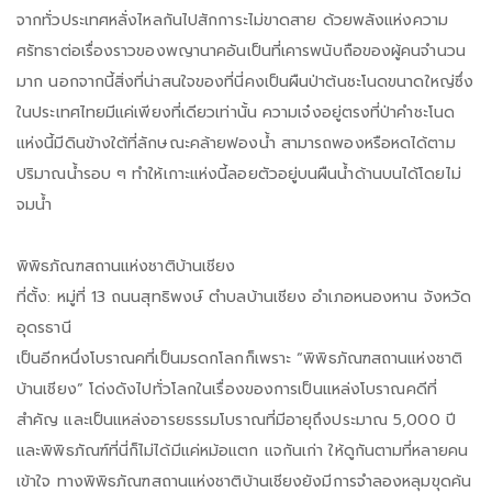
จากทั่วประเทศหลั่งไหลกันไปสักการะไม่ขาดสาย ด้วยพลังแห่งความ
ศรัทธาต่อเรื่องราวของพญานาคอันเป็นที่เคารพนับถือของผู้คนจำนวน
มาก นอกจากนี้สิ่งที่น่าสนใจของที่นี่คงเป็นผืนป่าต้นชะโนดขนาดใหญ่ซึ่ง
ในประเทศไทยมีแค่เพียงที่เดียวเท่านั้น ความเจ๋งอยู่ตรงที่ป่าคำชะโนด
แห่งนี้มีดินข้างใต้ที่ลักษณะคล้ายฟองน้ำ สามารถพองหรือหดได้ตาม
ปริมาณน้ำรอบ ๆ ทำให้เกาะแห่งนี้ลอยตัวอยู่บนผืนน้ำด้านบนได้โดยไม่
จมน้ำ
พิพิธภัณฑสถานแห่งชาติบ้านเชียง
ที่ตั้ง: หมู่ที่ 13 ถนนสุทธิพงษ์ ตำบลบ้านเชียง อำเภอหนองหาน จังหวัด
อุดรธานี
เป็นอีกหนึ่งโบราณคที่เป็นมรดกโลกก็เพราะ “พิพิธภัณฑสถานแห่งชาติ
บ้านเชียง” โด่งดังไปทั่วโลกในเรื่องของการเป็นแหล่งโบราณคดีที่
สำคัญ และเป็นแหล่งอารยธรรมโบราณที่มีอายุถึงประมาณ 5,000 ปี
และพิพิธภัณฑ์ที่นี่ก็ไม่ได้มีแค่หม้อแตก แจกันเก่า ให้ดูกันตามที่หลายคน
เข้าใจ ทางพิพิธภัณฑสถานแห่งชาติบ้านเชียงยังมีการจำลองหลุมขุดค้น