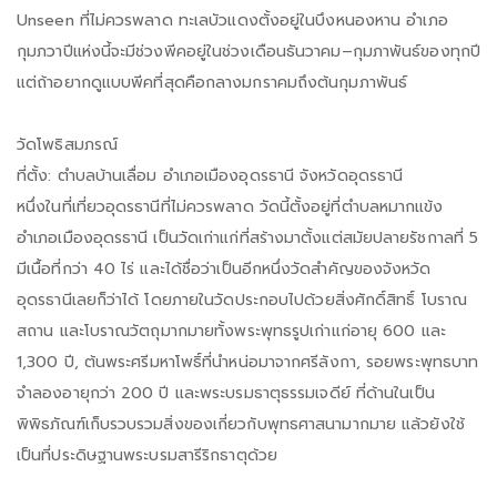
Unseen ที่ไม่ควรพลาด ทะเลบัวแดงตั้งอยู่ในบึงหนองหาน อำเภอ
กุมภวาปีแห่งนี้จะมีช่วงพีคอยู่ในช่วงเดือนธันวาคม–กุมภาพันธ์ของทุกปี
แต่ถ้าอยากดูแบบพีคที่สุดคือกลางมกราคมถึงต้นกุมภาพันธ์
วัดโพธิสมภรณ์
ที่ตั้ง: ตำบลบ้านเลื่อม อำเภอเมืองอุดรธานี จังหวัดอุดรธานี
หนึ่งในที่เที่ยวอุดรธานีที่ไม่ควรพลาด วัดนี้ตั้งอยู่ที่ตำบลหมากแข้ง
อำเภอเมืองอุดรธานี เป็นวัดเก่าแก่ที่สร้างมาตั้งแต่สมัยปลายรัชกาลที่ 5
มีเนื้อที่กว่า 40 ไร่ และได้ชื่อว่าเป็นอีกหนึ่งวัดสำคัญของจังหวัด
อุดรธานีเลยก็ว่าได้ โดยภายในวัดประกอบไปด้วยสิ่งศักดิ์สิทธิ์ โบราณ
สถาน และโบราณวัตถุมากมายทั้งพระพุทธรูปเก่าแก่อายุ 600 และ
1,300 ปี, ต้นพระศรีมหาโพธิ์ที่นำหน่อมาจากศรีลังกา, รอยพระพุทธบาท
จำลองอายุกว่า 200 ปี และพระบรมธาตุธรรมเจดีย์ ที่ด้านในเป็น
พิพิธภัณฑ์เก็บรวบรวมสิ่งของเกี่ยวกับพุทธศาสนามากมาย แล้วยังใช้
เป็นที่ประดิษฐานพระบรมสารีริกธาตุด้วย