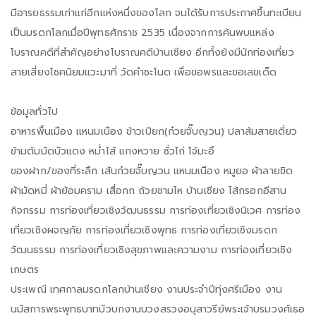
มีอารยธรรมเก่าแก่อีกแห่งหนึ่งของโลก จนได้รับการประกาศขึ้นทะเบียน
เป็นมรดกโลกเมื่อปีพุทธศักราช 2535 เนื่องจากการค้นพบแหล่ง
โบราณคดีที่สำคัญอย่างโบราณคดีบ้านเชียง อีกทั้งยังมีนักท่องเที่ยว
สายเสี่ยงโชคนิยมแวะมาที่ วัดคำชะโนด เพื่อขอพรและขอเลขเด็ด
ข้อมูลทั่วไป
อาหารพื้นเมือง แหนมเนือง ข้าวเปียก(ก๋วยจั๊บญวน) ปลาส้มสายเดี่ยว
ข้ามต้มมัดบัวแดง หม่ำไส้ แกงหวาย ซั่วไก่ โจ้มะอึ
ของฝาก/ของที่ระลึก เส้นก๋วยจั๊บญวน แหนมเนือง หมูยอ ผ้าลายขิด
ผ้ามัดหมี่ ผ้าย้อมคราม เสื่อกก ถ้วยชามไห บ้านเชียง ไส้กรอกอีสาน
กิจกรรม การท่องเที่ยวเชิงวัฒนธรรม การท่องเที่ยวเชิงนิเวศ การท่อง
เที่ยวเชิงผจญภัย การท่องเที่ยวเชิงพุทธ การท่องเที่ยวเชิงมรดก
วัฒนธรรม การท่องเที่ยวเชิงสุขภาพและความงาม การท่องเที่ยวเชิง
เกษตร
ประเพณี เทศกาลมรดกโลกบ้านเชียง งานประจำปีทุ่งศรีเมือง งาน
นมัสการพระพุทธบาทบัวบกงานบวงสรวงอนุสาวรีย์พระเจ้าบรมวงศ์เธอ