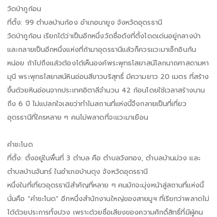
วัดป่าภูก้อน
ที่ตั้ง: 99 ตำบลบ้านก้อง อำเภอนายูง จังหวัดอุดรธานี
วัดป่าภูก้อน เรียกได้ว่าเป็นอีกหนึ่งวัดชื่อดังที่ตั้งโดดเด่นอยู่กลางป่า
และกลายเป็นอีกหนึ่งแห่งที่ถ้ามาอุดรธานีแล้วก็ควรแวะมาเช็กอินกัน
หน่อย ถ้าไปถึงแล้วต้องได้เห็นองค์พระพุทธไสยาสน์โลกนาถศาสดามหา
มุนี พระพุทธไสยาสน์หินอ่อนสีขาวบริสุทธิ์ มีความยาว 20 เมตร ที่สร้าง
ขึ้นด้วยหินอ่อนจากประเทศอิตาลีจำนวน 42 ก้อนโดยใช้เวลาสร้างนาน
ถึง 6 ปี ไม่แปลกใจเลยว่าทำไมสถานที่แห่งนี้จึงกลายเป็นที่เที่ยว
อุดรธานีที่ใครหลาย ๆ คนไม่พลาดที่จะแวะมาเยือน
คำชะโนด
ที่ตั้ง: ตั้งอยู่ในพื้นที่ 3 ตำบล คือ ตำบลวังทอง, ตำบลบ้านม่วง และ
ตำบลบ้านจันทร์ ในอำเภอบ้านดุง จังหวัดอุดรธานี
หนึ่งในที่เที่ยวอุดรธานีสำคัญที่หลาย ๆ คนมักจะมุ่งหน้าสู่สถานที่แห่งนี้
นั่นคือ “คำชะโนด” อีกหนึ่งสำนักงานใหญ่ของสายมูฯ ที่เรียกว่าพลาดไม่
ได้ด้วยประการทั้งปวง เพราะด้วยชื่อเสียงของความศักดิ์สิทธิ์ที่มีผู้คน