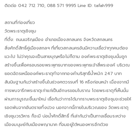
ติดต่อ 042 712 710, 088 571 9995 Line ID: tafah999
สถานที่ท่องเที่ยว
วัดพระธาตุเชิงชุม
ที่ตั้ง: ถนนเจริญเมือง อำเภอเมืองสกลนคร จังหวัดสกลนคร
สิ่งศักดิ์สิทธิ์คู่เมืองสกลฯ ที่เที่ยวสกลนครอันมีความเชื่อว่าทุกคนต้อง
แวะไป ไม่ว่าคุณจะเป็นสายบุญหรือไม่ก็ตาม องค์พระธาตุเชิงชุมนั้นถูก
สร้างขึ้นเพื่อครอบรอยพระพุทธบาทของพระพุทธเจ้าสี่พระองค์ บริเวณ
ยอดฉัตรเหนือองค์พระธาตุทำจากทองคำบริสุทธิ์น้ำหนัก 247 บาท
สันนิษฐานกันว่าสร้างขึ้นในช่วงศตวรรษที่ 16 หรือก่อนหน้า เนื่องจากมี
การพบจารึกพระธาตุเก่าแก่เป็นอักษรขอมโบราณ โดยพระธาตุที่เห็นนั้น
ผ่านการบูรณะขึ้นมาใหม่ เชื่อกันว่าการได้มากราบพระธาตุเชิงชุมจะช่วยให้
รอดพ้นจากอันตรายทั้งปวง นอกจากนี้ภายในบริเวณของ วัดพระธาตุ
เชิงชุมวรวิหาร ก็จะมี บ่อน้ำศักดิ์สิทธิ์ ที่เล่ากันว่าเป็นทางเชื่อมระหว่าง
เมืองมนุษย์กับเมืองพญานาค ที่จมอยู่ใต้หนองหารอีกด้วย