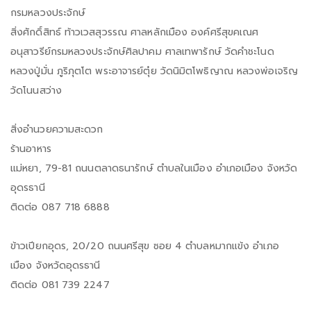
กรมหลวงประจักษ์
สิ่งศักดิ์สิทธ์ ท้าวเวสสุวรรณ ศาลหลักเมือง องค์ศรีสุขคเณศ
อนุสาวรีย์กรมหลวงประจักษ์ศิลปาคม ศาลเทพารักษ์ วัดคำชะโนด
หลวงปู่มั่น ภูริภุตโต พระอาจารย์ตุ๋ย วัดนิมิตโพธิญาณ หลวงพ่อเจริญ
วัดโนนสว่าง
สิ่งอำนวยความสะดวก
ร้านอาหาร
แม่หยา, 79-81 ถนนตลาดธนารักษ์ ตำบลในเมือง อำเภอเมือง จังหวัด
อุดรธานี
ติดต่อ 087 718 6888
ข้าวเปียกอุดร, 20/20 ถนนศรีสุข ซอย 4 ตำบลหมากแข้ง อำเภอ
เมือง จังหวัดอุดรธานี
ติดต่อ 081 739 2247