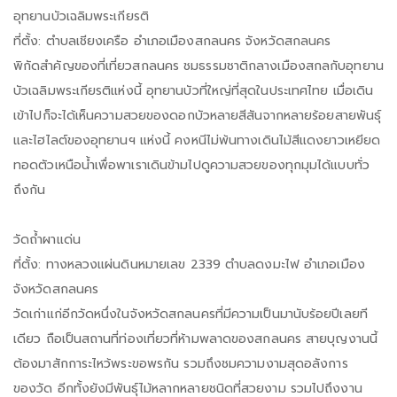
อุทยานบัวเฉลิมพระเกียรติ
ที่ตั้ง: ตำบลเชียงเครือ อำเภอเมืองสกลนคร จังหวัดสกลนคร
พิกัดสำคัญของที่เที่ยวสกลนคร ชมธรรมชาติกลางเมืองสกลกับอุทยาน
บัวเฉลิมพระเกียรติแห่งนี้ อุทยานบัวที่ใหญ่ที่สุดในประเทศไทย เมื่อเดิน
เข้าไปก็จะได้เห็นความสวยของดอกบัวหลายสีสันจากหลายร้อยสายพันธุ์
และไฮไลต์ของอุทยานฯ แห่งนี้ คงหนีไม่พ้นทางเดินไม้สีแดงยาวเหยียด
ทอดตัวเหนือน้ำเพื่อพาเราเดินข้ามไปดูความสวยของทุกมุมได้แบบทั่ว
ถึงกัน
วัดถ้ำผาแด่น
ที่ตั้ง: ทางหลวงแผ่นดินหมายเลข 2339 ตำบลดงมะไฟ อำเภอเมือง
จังหวัดสกลนคร
วัดเก่าแก่อีกวัดหนึ่งในจังหวัดสกลนครที่มีความเป็นมานับร้อยปีเลยที
เดียว ถือเป็นสถานที่ท่องเที่ยวที่ห้ามพลาดของสกลนคร สายบุญงานนี้
ต้องมาสักการะไหว้พระขอพรกัน รวมถึงชมความงามสุดอลังการ
ของวัด อีกทั้งยังมีพันธุ์ไม้หลากหลายชนิดที่สวยงาม รวมไปถึงงาน