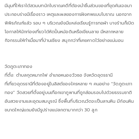
มีมุมที่ให้เราได้สวมบทนักโบราณคดีที่ต้องนำชิ้นส่วนของที่ขุดค้นเจอมา
ประกอบร่างมีเรื่องราว เหตุและผลของการฝังศพแบบโบราณ นอกจาก
พิพิธภัณฑ์แล้ว รอบ ๆ บริเวณยังมีแหล่งเรียนรู้การทอผ้า บางร้านก็เปิด
โอกาสให้นักท่องเที่ยวได้หัดปั้นหม้อดินหรือเขียนลาย มีหลากหลาย
กิจกรรมให้ทำเมื่อมาที่บ้านเชียง สนุกกว่าที่เคยคาดไว้อย่างแน่นอน
วัดภูตะเภาทอง
ที่ตั้ง: ตำบลกุดหมากไฟ อำเภอหนองวัวซอ จังหวัดอุดรธานี
ที่เที่ยวอุดรธานีที่ต้องอยู่ในลิสต์ของใครหลาย ๆ คนอย่าง “วัดภูตะเภา
ทอง” วัดสวยที่ตั้งอยู่บนเทือกเขาภูพานที่ถูกล้อมรอบไปด้วยธรรมชาติ
อันสวยงามและอุดมสมบูรณ์ ซึ่งพื้นที่บริเวณวัดจะเป็นลานหิน มีก้อนหิน
ขนาดใหญ่แถมยังมีรูปร่างแปลกตามากกว่า 30 ลูก