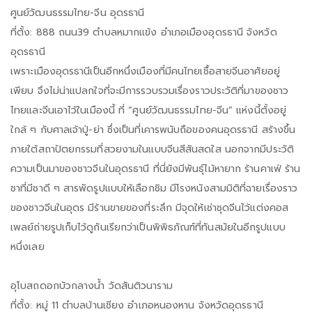
ศูนย์วัฒนธรรมไทย-จีน อุดรธานี
ที่ตั้ง: 888 ถนน39 ตำบลหมากแข้ง อำเภอเมืองอุดรธานี จังหวัด
อุดรธานี
เพราะเมืองอุดรธานีเป็นอีกหนึ่งเมืองที่มีคนไทยเชื้อสายจีนอาศัยอยู่
เพียบ จึงไม่น่าแปลกใจที่จะมีการรวบรวมเรื่องราวประวัติที่มาของชาว
ไทยและจีนเอาไว้ในเมืองนี้ ที่ “ศูนย์วัฒนธรรมไทย-จีน” แห่งนี้ตั้งอยู่
ใกล้ ๆ กับศาลเจ้าปู่-ย่า ซึ่งเป็นที่เคารพนับถือของคนอุดรธานี สร้างขึ้น
ภายใต้สถาปัตยกรรมที่สวยงามในแบบจีนสีสันสดใส นอกจากมีประวัติ
ความเป็นมาของชาวจีนในอุดรธานี ที่นี่ยังมีพันธุ์ไม้หายาก ร้านคาเฟ่ ร้าน
ชาที่มีชาดี ๆ สารพัดรูปแบบให้เลือกชิม มีโรงหนังสามมิติที่ฉายเรื่องราว
ของชาวจีนในอุดร มีร้านขายของที่ระลึก มีจุดให้เช่าชุดจีนไว้แต่งคอส
เพลย์ถ่ายรูปเก็บไว้ดูกันเรียกว่าเป็นพิพิธภัณฑ์ที่ทันสมัยในอีกรูปแบบ
หนึ่งเลย
อุโบสถดอกบัวกลางน้ำ วัดสันติวนาราม
ที่ตั้ง: หมู่ 11 ตําบลบ้านเชียง อําเภอหนองหาน จังหวัดอุดรธานี