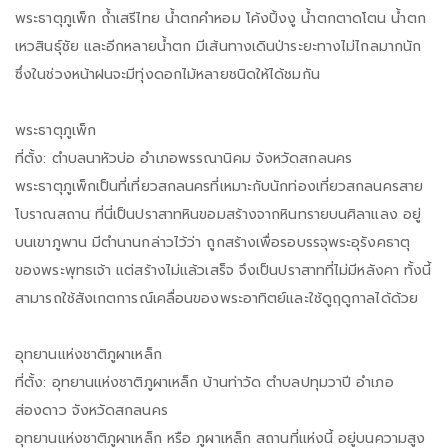
พระธาตุภูเพ็ก ถ้ำเสรีไทย น้ำตกคำหอม โค้งปิ้งงู น้ำตกตาดโตน น้ำตก
เหวสินธุ์ชัย และอีกหลายน้ำตก มีเส้นทางเดินป่าระยะทางไม่ไกลมากนัก
ซึ่งในช่วงหน้าฝนจะมีทุ่งดอกไม้หลายชนิดให้ได้ชมกัน
พระธาตุภูเพ็ก
ที่ตั้ง: ตำบลนาหัวบ่อ อำเภอพรรณานิคม จังหวัดสกลนคร
พระธาตุภูเพ็กเป็นที่เที่ยวสกลนครที่เหมาะกับนักท่องเที่ยวสกลนครสาย
โบราณสถาน ที่นี่เป็นปราสาทหินขอมสร้างจากหินทรายบนศิลาแลง อยู่
บนเขาภูพาน มีตำนานกล่าวไว้ว่า ถูกสร้างเพื่อรอบรรจุพระอุรังคธาตุ
ของพระพุทธเจ้า แต่สร้างไม่แล้วเสร็จ จึงเป็นปราสาทที่ไม่มีหลังคา ทั้งนี้
สามารถใช้สังเกตการณ์เคลื่อนของพระอาทิตย์และใช้ดูฤดูกาลได้ด้วย
อุทยานแห่งชาติภูผาเหล็ก
ที่ตั้ง: อุทยานแห่งชาติภูผาเหล็ก บ้านท่าวัด ตำบลปทุมวาปี อำเภอ
ส่องดาว จังหวัดสกลนคร
อุทยานแห่งชาติภูผาเหล็ก หรือ ภูผาเหล็ก สถานที่แห่งนี้ อยู่บนความสูง