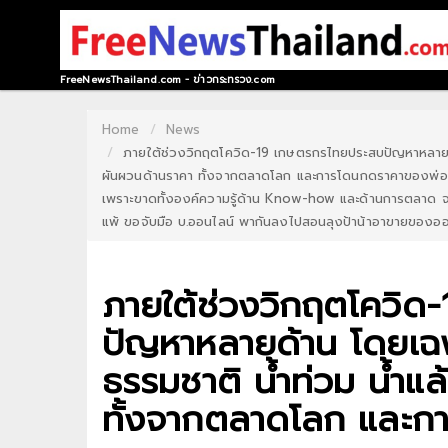
HOME
FreeNewsThailand.com - ข่าวกระทรวง.com
CONTACT
Home
News
ภายใต้ช่วงวิกฤตโควิด-19 เกษตรกรไทยประสบปัญหาหลายด้า
US
ผันผวนด้านราคา ทั้งจากตลาดโลก และการโดนกดราคาของพ่อค้า
ABOUT
เพราะขาดทั้งองค์ความรู้ด้าน Know-how และด้านการตลาด จน
แพ้ ขอจับมือ บ.ออนไลน์ พากันลงไปสอนลุงป้าน้าอาขายของออนไ
US
RECOMMEND
ภายใต้ช่วงวิกฤตโควิ
NEWS
ปัญหาหลายด้าน โดยเฉพา
LOGIN
ธรรมชาติ น้ำท่วม น้ำแ
REGISTER
ทั้งจากตลาดโลก และก