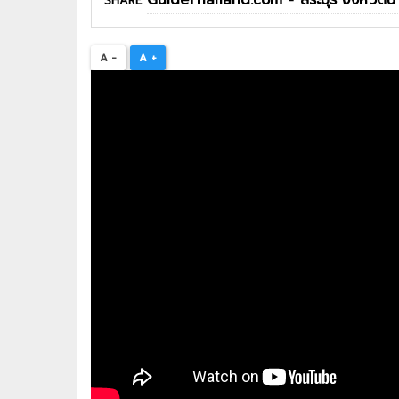
SHARE
A -
A +